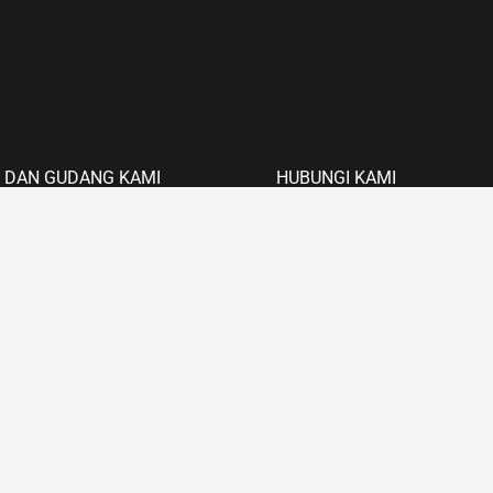
 DAN GUDANG KAMI
HUBUNGI KAMI
awan Revolusi Komplek Pacul
021-8616161
36
Fax: 021-8600494
Timur
EMAIL
ERJA
kps_kl@yahoo.com
t
7.00