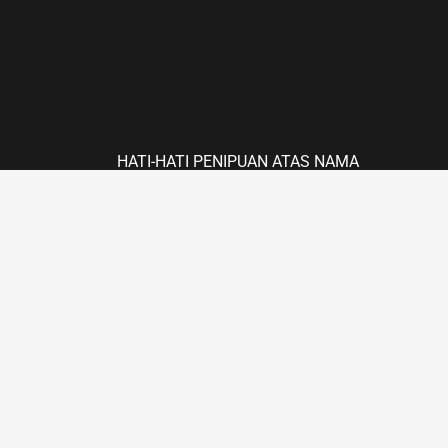
HATI-HATI PENIPUAN ATAS NAMA
PT. KARYA PERKASA STEELINDO
Pembayaran yang sah hanya melalui:
BCA a/n
PT. KARYA PERKASA STEELINDO
MANDIRI a/n
PT. KARYA PERKASA STEELINDO