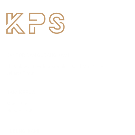
KANTOR DAN GUDANG KAMI
Jl. Pahlawan Revolusi Komplek Pacul Mas No.36
Jakarta Timur
JAM KERJA
Mon – Sat
08.00 – 17.00
HUBUNGI KAMI