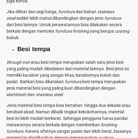
juga korosi.
Jika dilihat dari segi harga,
furniture
dari bahan
stainless
steel
sedikit lebih mahal dibandingkan dengan jenis
furniture
dari besi lainnya. Untuk perawatannya bisa dilakukan secara
berkala dengan memoles
furniture finishing
yang berupa
coating
bubuk.
Besi tempa
Wrough iron
atau besi tempa
merupakan salah satu jenis besi
yang paling mudah dibedakan dari material lainnya. Besi jenis ini
memiliki karakter yang sangat khas, karakternya kokoh dan
padat. Bahkan bisa dikatakan
furniture
besi tempa merupakan
jenis material besi yang paling kuat dibandingkan dengan
aluminium dan
stainless steel
.
Jenis material besi tempa bisa bertahan hingga dua dekade atau
berabad-abad. Namun dibalik tingkat kekokohannya, material
besi ini lebih mudah berkarat. Sehingga pengguna harus pandai
merawatnya secara berkala dengan memberikan
finishing
furniture.
Karena sifatnya sangat padat dan lebih berat, biasanya
material ini diaplikasikan dengan menggunakan
cushion