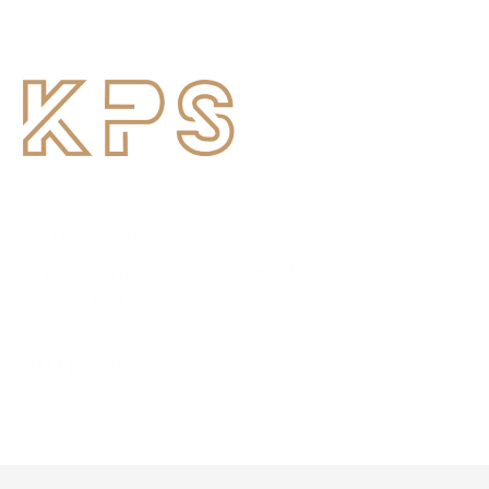
KANTOR DAN GUDANG KAMI
Jl. Pahlawan Revolusi Komplek Pacul Mas No.36
Jakarta Timur
JAM KERJA
Mon – Sat
08.00 – 17.00