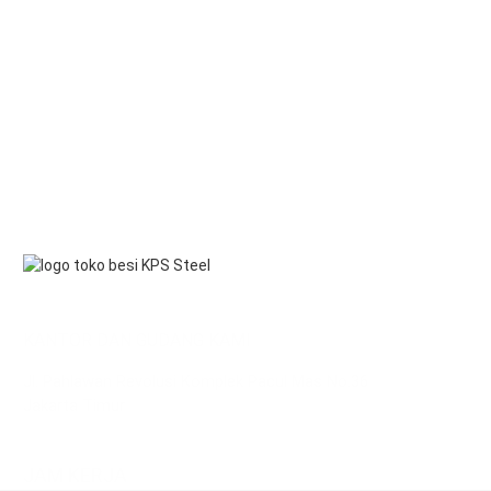
KANTOR DAN GUDANG KAMI
Jl. Pahlawan Revolusi Komplek Pacul Mas No.36
Jakarta Timur
JAM KERJA