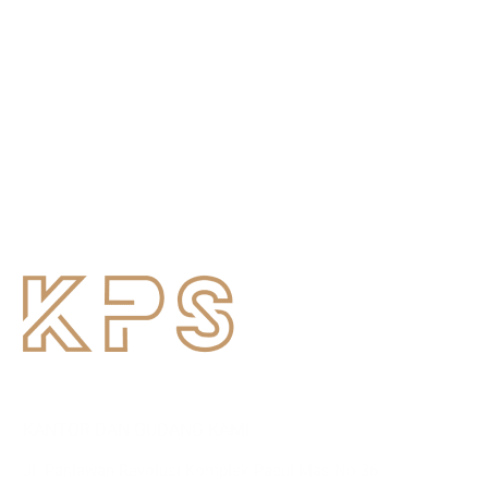
KANTOR DAN GUDANG KAMI
Jl. Pahlawan Revolusi Komplek Pacul Mas No.36