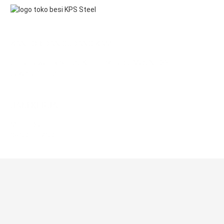
KANTOR DAN GUDANG KAMI
Jl. Pahlawan Revolusi Komplek Pacul Mas No.36
Jakarta Timur
JAM KERJA
Mon – Sat
08.00 – 17.00
HUBUNGI KAMI
021-8616161
Fax: 021-8600494