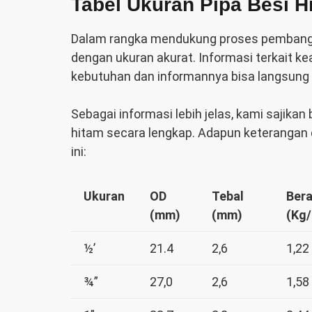
Tabel Ukuran Pipa Besi H
Dalam rangka mendukung proses pembangun
dengan ukuran akurat. Informasi terkait k
kebutuhan dan informannya bisa langsung da
Sebagai informasi lebih jelas, kami sajikan
hitam
secara lengkap. Adapun keterangan 
ini:
Ukuran
OD
Tebal
Bera
(mm)
(mm)
(Kg
½’
21.4
2,6
1,22
¾”
27,0
2,6
1,58