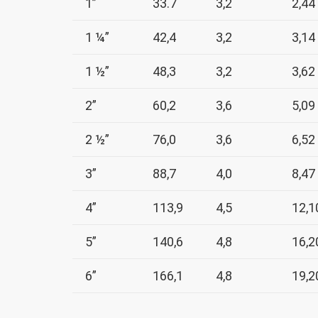
1”
33.7
3,2
2,44
1 ¼”
42,4
3,2
3,14
1 ½”
48,3
3,2
3,62
2”
60,2
3,6
5,09
2 ½”
76,0
3,6
6,52
3”
88,7
4,0
8,47
4”
113,9
4,5
12,1
5”
140,6
4,8
16,2
6”
166,1
4,8
19,2