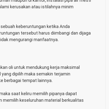
umah maupun di kantor, instalasi pipa air mesti
lami kerusakan atau istilahnya minim
 sebuah keberuntungan ketika Anda
untungan tersebut harus diimbangi dan dijaga
 tidak mengurangi manfaatnya.
kan oli untuk mendukung kerja maksimal
l yang dipilih maka semakin terjamin
ke berbagai tempat lainnya.
 maka saat keliru memilih pipanya dapat
n memilih keseluruhan material berkualitas