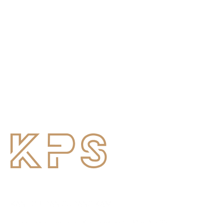
KANTOR DAN GUDANG KAMI
Jl. Pahlawan Revolusi Komplek Pacul Mas No.36