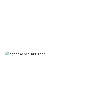
KANTOR DAN GUDANG KAMI
Jl. Pahlawan Revolusi Komplek Pacul Mas No.36
Jakarta Timur
JAM KERJA