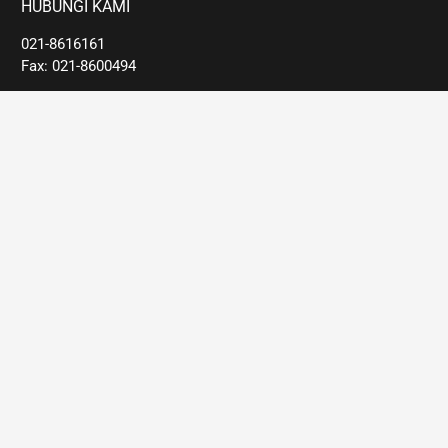
HUBUNGI KAMI
021-8616161
Fax: 021-8600494
EMAIL
kps_kl@yahoo.com
HATI-HATI PENIPUAN ATAS NAMA
PT. KARYA PERKASA STEELINDO
Pembayaran yang sah hanya melalui:
BCA a/n
PT. KARYA PERKASA STEELINDO
MANDIRI a/n