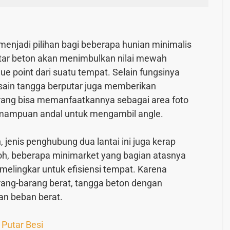
menjadi pilihan bagi beberapa hunian minimalis
utar beton akan menimbulkan nilai mewah
que point dari suatu tempat. Selain fungsinya
sain tangga berputar juga memberikan
orang bisa memanfaatkannya sebagai area foto
emampuan andal untuk mengambil angle.
jenis penghubung dua lantai ini juga kerap
oh, beberapa minimarket yang bagian atasnya
lingkar untuk efisiensi tempat. Karena
ang-barang berat, tangga beton dengan
n beban berat.
Putar Besi