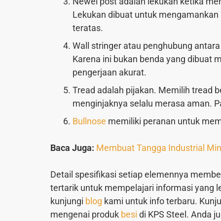
Newel post adalah lekukan ketika men
Lekukan dibuat untuk mengamankan s
teratas.
Wall stringer atau penghubung antara
Karena ini bukan benda yang dibuat
pengerjaan akurat.
Tread adalah pijakan. Memilih tread
menginjaknya selalu merasa aman. Pal
Bullnose
memiliki peranan untuk membu
Baca Juga:
Membuat Tangga Industrial Min
Detail spesifikasi setiap elemennya membe
tertarik untuk mempelajari informasi yang 
kunjungi
blog
kami untuk info terbaru. Kunj
mengenai produk
besi
di KPS Steel. Anda 