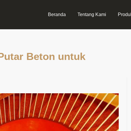
Beranda
Tentang Kami
Produ
Putar Beton untuk