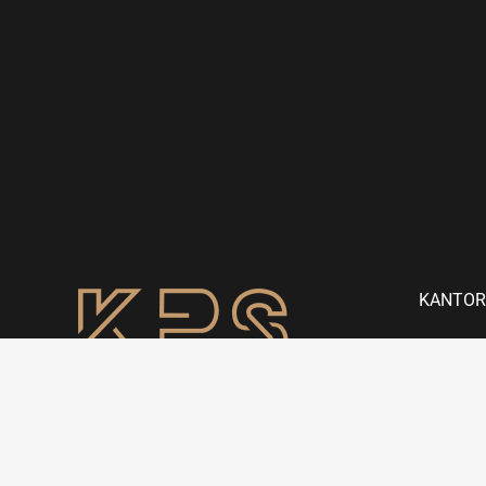
KANTOR
Jl. Pahl
Mas No.
Jakarta 
JAM K