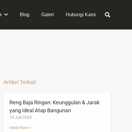
k
Blog
Galeri
Hubungi Kami
Artikel Terkait
Reng Baja Ringan: Keunggulan & Jarak
yang Ideal Atap Bangunan
10 Juli 2025
read more >