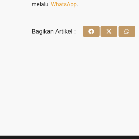
melalui
WhatsApp
.
Bagikan Artikel :