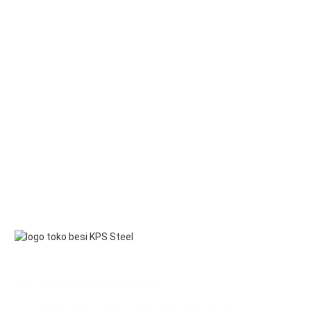
KANTOR DAN GUDANG KAMI
Jl. Pahlawan Revolusi Komplek Pacul Mas No.36