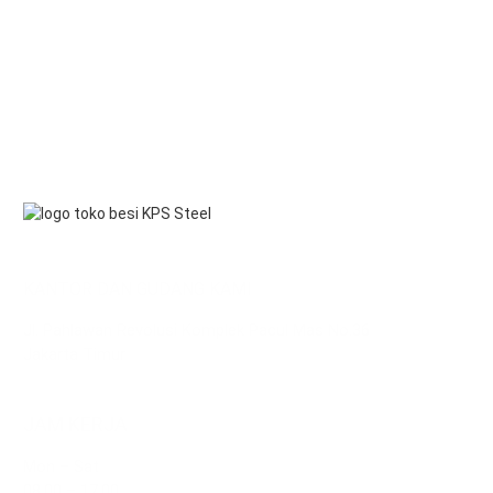
KANTOR DAN GUDANG KAMI
Jl. Pahlawan Revolusi Komplek Pacul Mas No.36
Jakarta Timur
JAM KERJA
Mon – Sat
08.00 – 17.00