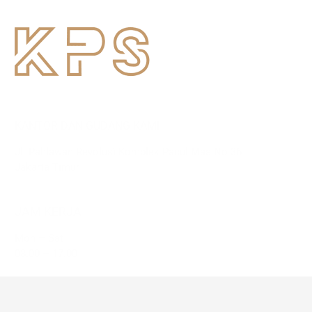
KANTOR DAN GUDANG KAMI
Jl. Pahlawan Revolusi Komplek Pacul Mas No.36
Jakarta Timur
JAM KERJA
Mon – Sat
08.00 – 17.00
HUBUNGI KAMI