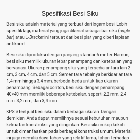
Spesifikasi Besi Siku
Besi siku adalah material yang terbuat dari logam besi. Lebih
spesifik lagi, material yang juga dikenal sebagai bar siku (
angle
bar
) atau L-
Bracket
ini terbuat dari besi plat yang diberi lapisan
antikarat.
Besi siku diproduksi dengan panjang standar 6 meter. Namun,
besi siku memiliki ukuran lebar penampang dan ketebalan yang
bervariasi. Ukuran penampang siku yang tersedia antara lain 2
cm, 3 cm, 4 cm, dan 5 cm. Sementara tebalnya berkisar antara
1,4 mm hingga 3,4 mm; berbeda-beda untuk tiap ukuran
penampang. Sebagai contoh, besi siku dengan penampang
40×40 mm memiliki beberapa ketebalan, seperti 2,2 mm, 2,4
mm, 3,2 mm, dan 3,4 mm.
KPS Steel jual besi siku dalam berbagai ukuran. Dengan
demikian, Anda dapat memilihnya sesuai kebutuhan maupun
kekuatan konstruksi yang diinginkan. Besi siku cukup kokoh
untuk dimanfaatkan pada berbagai konstruksi umum. Material
ini juga memiliki daya tahan yang relatif lama; tahan terhadap