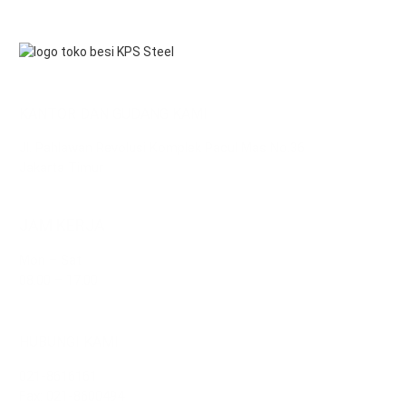
KANTOR DAN GUDANG KAMI
Jl. Pahlawan Revolusi Komplek Pacul Mas No.36
Jakarta Timur
JAM KERJA
Mon – Sat
08.00 – 17.00
HUBUNGI KAMI
021-8616161
Fax: 021-8600494