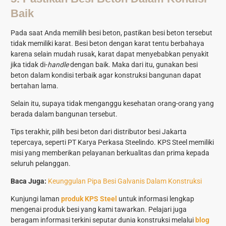
Baik
Pada saat Anda memilih besi beton, pastikan besi beton tersebut
tidak memiliki karat. Besi beton dengan karat tentu berbahaya
karena selain mudah rusak, karat dapat menyebabkan penyakit
jika tidak di-
handle
dengan baik. Maka dari itu, gunakan besi
beton dalam kondisi terbaik agar konstruksi bangunan dapat
bertahan lama.
Selain itu, supaya tidak menganggu kesehatan orang-orang yang
berada dalam bangunan tersebut.
Tips terakhir, pilih besi beton dari
distributor besi Jakarta
tepercaya, seperti PT Karya Perkasa Steelindo. KPS Steel memiliki
misi yang memberikan pelayanan berkualitas dan prima kepada
seluruh pelanggan.
Baca Juga:
Keunggulan Pipa Besi Galvanis Dalam Konstruksi
Kunjungi laman
produk KPS Steel
untuk informasi lengkap
mengenai produk besi yang kami tawarkan. Pelajari juga
beragam informasi terkini seputar dunia konstruksi melalui
blog