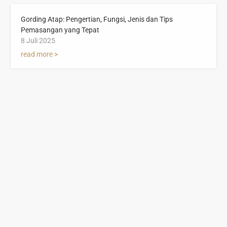
Gording Atap: Pengertian, Fungsi, Jenis dan Tips
Pemasangan yang Tepat
8 Juli 2025
read more >