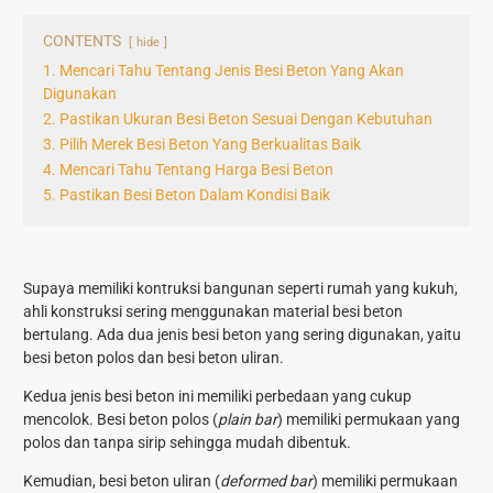
CONTENTS
hide
1. Mencari Tahu Tentang Jenis Besi Beton Yang Akan
Digunakan
2. Pastikan Ukuran Besi Beton Sesuai Dengan Kebutuhan
3. Pilih Merek Besi Beton Yang Berkualitas Baik
4. Mencari Tahu Tentang Harga Besi Beton
5. Pastikan Besi Beton Dalam Kondisi Baik
Supaya memiliki kontruksi bangunan seperti rumah yang kukuh,
ahli konstruksi sering menggunakan material besi beton
bertulang. Ada dua jenis besi beton yang sering digunakan, yaitu
besi beton polos dan besi beton uliran.
Kedua jenis besi beton ini memiliki perbedaan yang cukup
mencolok. Besi beton polos (
plain bar
) memiliki permukaan yang
polos dan tanpa sirip sehingga mudah dibentuk.
Kemudian, besi beton uliran (
deformed bar
) memiliki permukaan