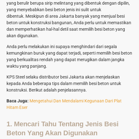
yang berulir berupa sirip melintang yang dibentuk dengan dipilin,
yang menyebabkan besi beton jenis ini sulit untuk
dibentuk.
Meskipun di area Jakarta banyak yang menjual besi
beton untuk konstruksi bangunan, Anda perlu untuk memastikan
dan memperhatikan hal-hal detil saat memilih besi beton yang
akan digunakan.
Anda perlu melakukan ini supaya menghindari dari segala
kemungkinan buruk yang dapat terjadi, seperti memilih besi beton
yang berkualitas rendah yang dapat merugikan dalam jangka
waktu yang panjang.
KPS Steel selaku distributor besi Jakarta akan menjelaskan
kepada Anda beberapa tips dalam memilih besi beton untuk
konstruksi. Berikut adalah penjelasannya.
Baca Juga:
Mengetahui Dan Mendalami Kegunaan Dari Plat
Hitam Eser
1. Mencari Tahu Tentang Jenis Besi
Beton Yang Akan Digunakan