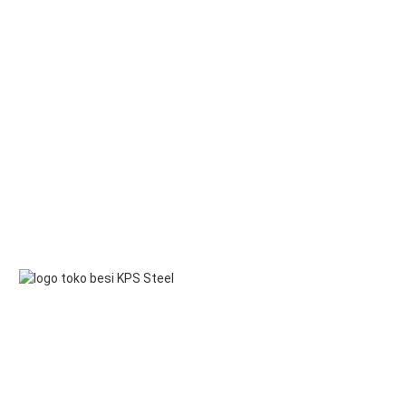
KANTOR DAN GUDANG KAMI
Jl. Pahlawan Revolusi Komplek Pacul Mas No.36
Jakarta Timur