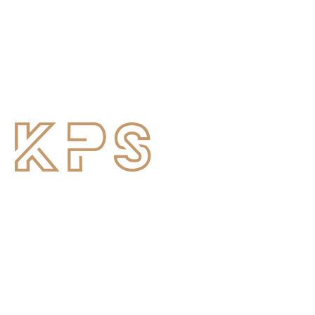
KANTOR DAN GUDANG KAMI
Jl. Pahlawan Revolusi Komplek Pacul Mas No.36
Jakarta Timur
JAM KERJA