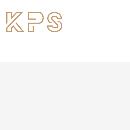
KANTOR DAN GUDANG KAMI
Jl. Pahlawan Revolusi Komplek Pacul Mas No.36
Jakarta Timur
JAM KERJA
Mon – Sat
08.00 – 17.00
HUBUNGI KAMI