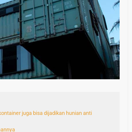
ntainer juga bisa dijadikan hunian anti
hannya