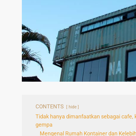
CONTENTS
hide
Tidak hanya dimanfaatkan sebagai cafe, ko
gempa
Mengenal Rumah Kontainer dan Kelebi