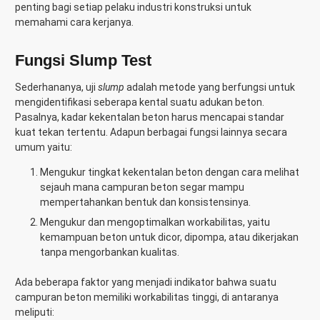
penting bagi setiap pelaku industri konstruksi untuk
memahami cara kerjanya.
Fungsi Slump Test
Sederhananya, uji
slump
adalah metode yang berfungsi untuk
mengidentifikasi seberapa kental suatu adukan beton.
Pasalnya, kadar kekentalan beton harus mencapai standar
kuat tekan tertentu. Adapun berbagai fungsi lainnya secara
umum yaitu:
Mengukur tingkat kekentalan beton dengan cara melihat
sejauh mana campuran beton segar mampu
mempertahankan bentuk dan konsistensinya.
Mengukur dan mengoptimalkan workabilitas, yaitu
kemampuan beton untuk dicor, dipompa, atau dikerjakan
tanpa mengorbankan kualitas.
Ada beberapa faktor yang menjadi indikator bahwa suatu
campuran beton memiliki workabilitas tinggi, di antaranya
meliputi: