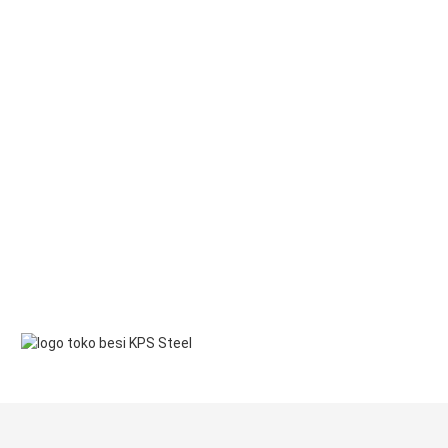
KANTOR DAN GUDANG KAMI