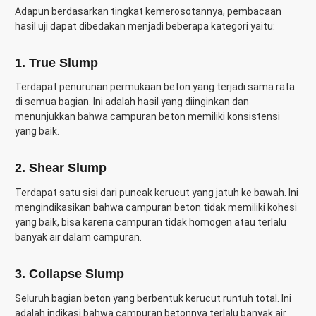
Adapun berdasarkan tingkat kemerosotannya, pembacaan
hasil uji dapat dibedakan menjadi beberapa kategori yaitu:
1. True Slump
Terdapat penurunan permukaan beton yang terjadi sama rata
di semua bagian. Ini adalah hasil yang diinginkan dan
menunjukkan bahwa campuran beton memiliki konsistensi
yang baik.
2. Shear Slump
Terdapat satu sisi dari puncak kerucut yang jatuh ke bawah. Ini
mengindikasikan bahwa campuran beton tidak memiliki kohesi
yang baik, bisa karena campuran tidak homogen atau terlalu
banyak air dalam campuran.
3. Collapse Slump
Seluruh bagian beton yang berbentuk kerucut runtuh total. Ini
adalah indikasi bahwa campuran betonnya terlalu banyak air