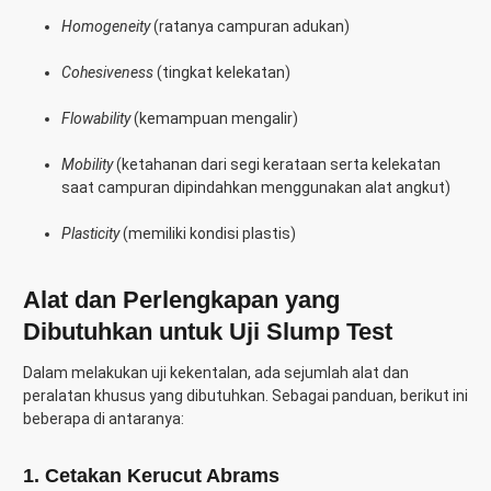
Homogeneity
(ratanya campuran adukan)
Cohesiveness
(tingkat kelekatan)
Flowability
(kemampuan mengalir)
Mobility
(ketahanan dari segi kerataan serta kelekatan
saat campuran dipindahkan menggunakan alat angkut)
Plasticity
(memiliki kondisi plastis)
Alat dan Perlengkapan yang
Dibutuhkan untuk Uji Slump Test
Dalam melakukan uji kekentalan, ada sejumlah alat dan
peralatan khusus yang dibutuhkan. Sebagai panduan, berikut ini
beberapa di antaranya:
1. Cetakan Kerucut Abrams