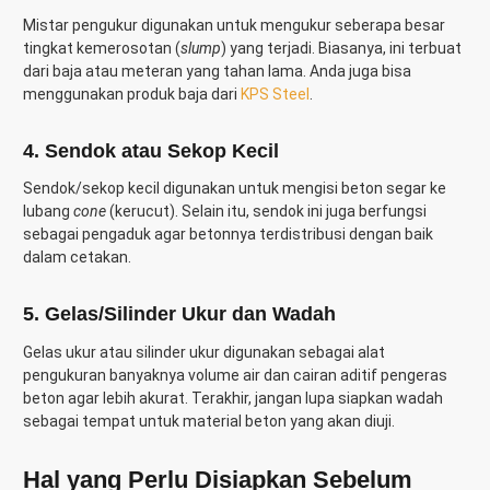
Mistar pengukur digunakan untuk mengukur seberapa besar
tingkat kemerosotan (
slump
) yang terjadi. Biasanya, ini terbuat
dari baja atau meteran yang tahan lama. Anda juga bisa
menggunakan produk baja dari
KPS Steel
.
4. Sendok atau Sekop Kecil
Sendok/sekop kecil digunakan untuk mengisi beton segar ke
lubang
cone
(kerucut). Selain itu, sendok ini juga berfungsi
sebagai pengaduk agar betonnya terdistribusi dengan baik
dalam cetakan.
5. Gelas/Silinder Ukur dan Wadah
Gelas ukur atau silinder ukur digunakan sebagai alat
pengukuran banyaknya volume air dan cairan aditif pengeras
beton agar lebih akurat. Terakhir, jangan lupa siapkan wadah
sebagai tempat untuk material beton yang akan diuji.
Hal yang Perlu Disiapkan Sebelum