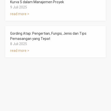
Kurva S dalam Manajemen Proyek
9 Juli 2025
read more >
Gording Atap: Pengertian, Fungsi, Jenis dan Tips
Pemasangan yang Tepat
8 Juli 2025
read more >