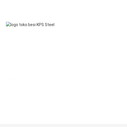
KANTOR DAN GUDANG KAMI
Jl. Pahlawan Revolusi Komplek Pacul Mas No.36
Jakarta Timur
JAM KERJA
Mon – Sat
08.00 – 17.00
HUBUNGI KAMI
021-8616161