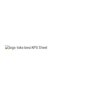
KANTOR DAN GUDANG KAMI
Jl. Pahlawan Revolusi Komplek Pacul Mas No.36
Jakarta Timur
JAM KERJA
Mon – Sat
08.00 – 17.00