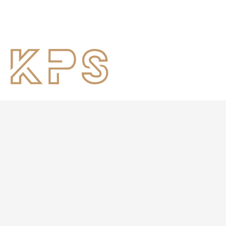
KANTOR DAN GUDANG KAMI
Jl. Pahlawan Revolusi Komplek Pacul Mas No.36
Jakarta Timur
JAM KERJA
Mon – Sat
08.00 – 17.00