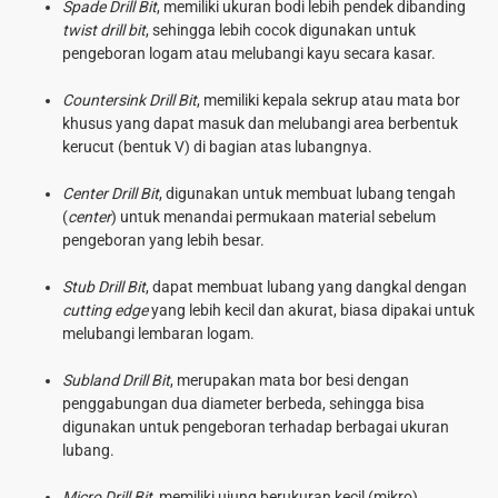
Spade Drill Bit
, memiliki ukuran bodi lebih pendek dibanding
twist drill bit
, sehingga lebih cocok digunakan untuk
pengeboran logam atau melubangi kayu secara kasar.
Countersink Drill Bit
, memiliki kepala sekrup atau mata bor
khusus yang dapat masuk dan melubangi area berbentuk
kerucut (bentuk V) di bagian atas lubangnya.
Center Drill Bit
, digunakan untuk membuat lubang tengah
(
center
) untuk menandai permukaan material sebelum
pengeboran yang lebih besar.
Stub Drill Bit
, dapat membuat lubang yang dangkal dengan
cutting edge
yang lebih kecil dan akurat, biasa dipakai untuk
melubangi lembaran logam.
Subland Drill Bit
, merupakan mata bor besi dengan
penggabungan dua diameter berbeda, sehingga bisa
digunakan untuk pengeboran terhadap berbagai ukuran
lubang.
Micro Drill Bit
, memiliki ujung berukuran kecil (mikro),