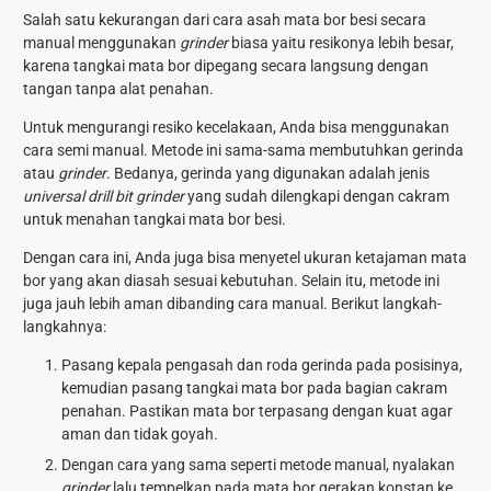
Salah satu kekurangan dari
cara asah mata bor besi
secara
manual menggunakan
grinder
biasa yaitu resikonya lebih besar,
karena tangkai mata bor dipegang secara langsung dengan
tangan tanpa alat penahan.
Untuk mengurangi resiko kecelakaan, Anda bisa menggunakan
cara semi manual. Metode ini sama-sama membutuhkan gerinda
atau
grinder
. Bedanya, gerinda yang digunakan adalah jenis
universal drill bit grinder
yang sudah dilengkapi dengan cakram
untuk menahan tangkai mata bor besi.
Dengan cara ini, Anda juga bisa menyetel ukuran ketajaman mata
bor yang akan diasah sesuai kebutuhan. Selain itu, metode ini
juga jauh lebih aman dibanding cara manual. Berikut langkah-
langkahnya:
Pasang kepala pengasah dan roda gerinda pada posisinya,
kemudian pasang tangkai mata bor pada bagian cakram
penahan. Pastikan mata bor terpasang dengan kuat agar
aman dan tidak goyah.
Dengan cara yang sama seperti metode manual, nyalakan
grinder
lalu tempelkan pada mata bor gerakan konstan ke