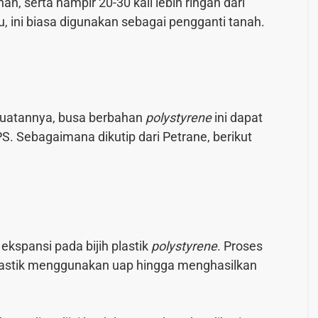
ah, serta hampir 20-30 kali lebih ringan dari
u, ini biasa digunakan sebagai pengganti tanah.
buatannya, busa berbahan
polystyrene
ini dapat
PS. Sebagaimana dikutip dari
Petrane
, berikut
 ekspansi pada bijih plastik
polystyrene
. Proses
lastik menggunakan uap hingga menghasilkan