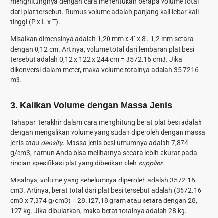
menghitungnya dengan cara menentukan berapa volume total
dari plat tersebut. Rumus volume adalah panjang kali lebar kali
tinggi (P x L x T).
Misalkan dimensinya adalah 1,20 mm x 4’ x 8’. 1,2 mm setara
dengan 0,12 cm. Artinya, volume total dari lembaran plat besi
tersebut adalah 0,12 x 122 x 244 cm = 3572.16 cm
3
. Jika
dikonversi dalam meter, maka volume totalnya adalah 35,7216
m
3
.
3. Kalikan Volume dengan Massa Jenis
Tahapan terakhir dalam
cara menghitung berat plat besi
adalah
dengan mengalikan volume yang sudah diperoleh dengan massa
jenis atau
density
. Massa jenis besi umumnya adalah 7,874
g/cm
3
, namun Anda bisa melihatnya secara lebih akurat pada
rincian spesifikasi plat yang diberikan oleh
supplier
.
Misalnya, volume yang sebelumnya diperoleh adalah 3572.16
cm
3
. Artinya, berat total dari plat besi tersebut adalah (3572.16
cm
3
x 7,874 g/cm
3
) = 28.127,18 gram atau setara dengan 28,
127 kg. Jika dibulatkan, maka berat totalnya adalah 28 kg.