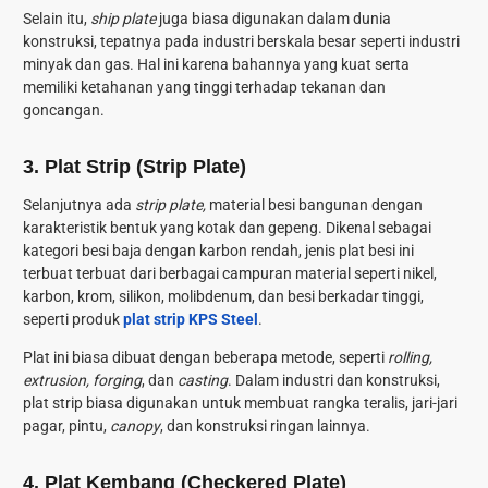
Selain itu,
ship plate
juga biasa digunakan dalam dunia
konstruksi, tepatnya pada industri berskala besar seperti industri
minyak dan gas. Hal ini karena bahannya yang kuat serta
memiliki ketahanan yang tinggi terhadap tekanan dan
goncangan.
3. Plat Strip (Strip Plate)
Selanjutnya ada
strip plate,
material besi bangunan dengan
karakteristik bentuk yang kotak dan gepeng.
Dikenal sebagai
kategori besi baja dengan karbon rendah, jenis plat besi ini
terbuat terbuat dari berbagai campuran material seperti nikel,
karbon, krom, silikon, molibdenum, dan besi berkadar tinggi,
seperti produk
plat strip KPS Steel
.
Plat ini biasa dibuat dengan beberapa metode, seperti
rolling,
extrusion, forging
, dan
casting
. Dalam industri dan konstruksi,
plat strip biasa digunakan untuk membuat rangka teralis, jari-jari
pagar, pintu,
canopy
, dan konstruksi ringan lainnya.
4. Plat Kembang (Checkered Plate)