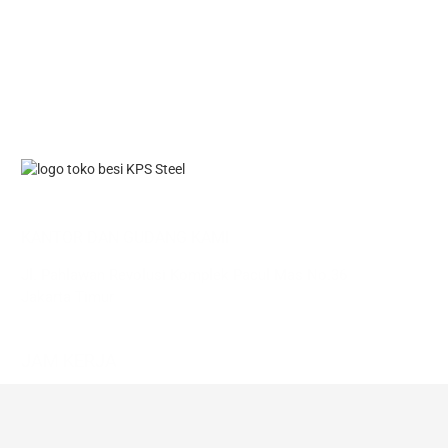
KANTOR DAN GUDANG KAMI
Jl. Pahlawan Revolusi Komplek Pacul Mas No.36
Jakarta Timur
JAM KERJA
Mon – Sat
08.00 – 17.00