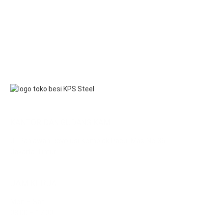
KANTOR DAN GUDANG KAMI
Jl. Pahlawan Revolusi Komplek Pacul Mas No.36
Jakarta Timur
JAM KERJA
Mon – Sat
08.00 – 17.00