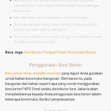
Membantu memberikan pondasi supaya bangunan
semakin kokoh dan dapat berdiri tegak sesuai dengan
konstruksi.
Memiliki daya tahan terhadap suhu yang tinggi.
Biaya perawatan yang cukup rendah, bahkan setelah
bangunan telah selesai dibangun.
Kekuatan strukturnya sangat tinggi, membuatnya tidak
mudah untuk dihancurkan.
Baca Juga:
Besi Beton, Penguat Dalam Konstruksi Beton
Penggunaan Besi Beton
Besi beton tentu memiliki manfaat
yang dapat Anda gunakan
untuk bahan konstruksi bangunan. Oleh karea itu, pada
bangunan dan bahan seperti apa yang cocok menggunakan
besi beton? KPS Steel selaku distributor besi Jakarta akan
menjelaskannya kepada Anda penggunaan besi beton dalam
beberapa konstruksi. Berikut penjelasannya.